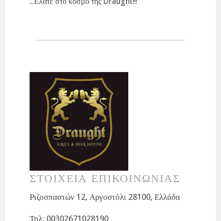
...Ελάτε στο κόσμο της Draught!!!
ΣΤΟΙΧΕΙΑ ΕΠΙΚΟΙΝΩΝΙΑΣ
Ριζοσπαστών 12, Αργοστόλι 28100, Ελλάδα
Τηλ: 00302671028190